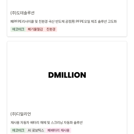
(주)도데솔루션
폐PFPE리사이클 및 친환경 국산 반도체 공정用 PFPE오일 제조 솔루션 고도화
에코테크
폐기물절감
친환경
(주)디밀리언
재사용 자동차 배터리 해체 및 스크리닝 자동화 솔루션
에코테크
AI 로보틱스
폐배터리 재사용